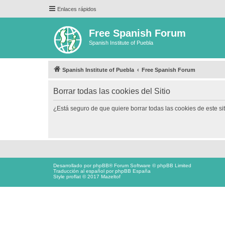
Enlaces rápidos
Free Spanish Forum
Spanish Institute of Puebla
Spanish Institute of Puebla
Free Spanish Forum
Borrar todas las cookies del Sitio
¿Está seguro de que quiere borrar todas las cookies de este si
Desarrollado por
phpBB
® Forum Software © phpBB Limited
Traducción al español por
phpBB España
Style proflat © 2017
Mazeltof