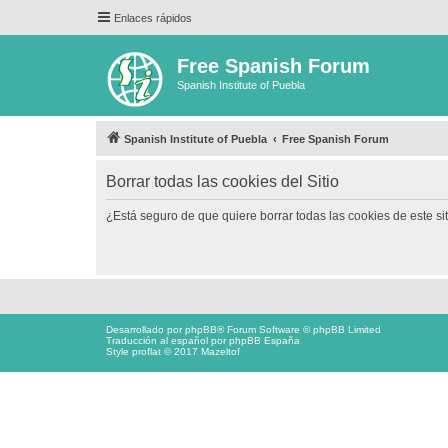
Enlaces rápidos
Free Spanish Forum
Spanish Institute of Puebla
Spanish Institute of Puebla
Free Spanish Forum
Borrar todas las cookies del Sitio
¿Está seguro de que quiere borrar todas las cookies de este si
Desarrollado por
phpBB
® Forum Software © phpBB Limited
Traducción al español por
phpBB España
Style proflat © 2017
Mazeltof