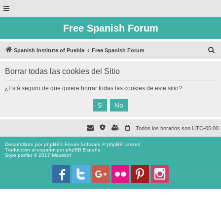
Free Spanish Forum
B
Spanish Institute of Puebla
Free Spanish Forum
u
Borrar todas las cookies del Sitio
s
c
¿Está seguro de que quiere borrar todas las cookies de este sitio?
a
r
Todos los horarios son
UTC-05:00
Desarrollado por
phpBB
® Forum Software © phpBB Limited
Traducción al español por
phpBB España
Style proflat © 2017
Mazeltof