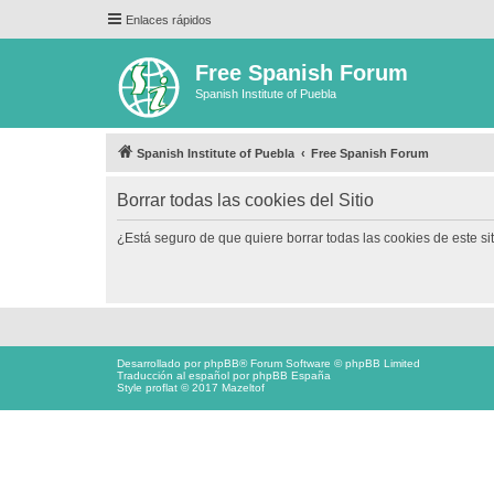
Enlaces rápidos
Free Spanish Forum
Spanish Institute of Puebla
Spanish Institute of Puebla
Free Spanish Forum
Borrar todas las cookies del Sitio
¿Está seguro de que quiere borrar todas las cookies de este si
Desarrollado por
phpBB
® Forum Software © phpBB Limited
Traducción al español por
phpBB España
Style proflat © 2017
Mazeltof