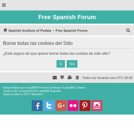
Free Spanish Forum
B
Spanish Institute of Puebla
Free Spanish Forum
u
Borrar todas las cookies del Sitio
s
c
¿Está seguro de que quiere borrar todas las cookies de este sitio?
a
r
Todos los horarios son
UTC-05:00
Desarrollado por
phpBB
® Forum Software © phpBB Limited
Traducción al español por
phpBB España
Style proflat © 2017
Mazeltof