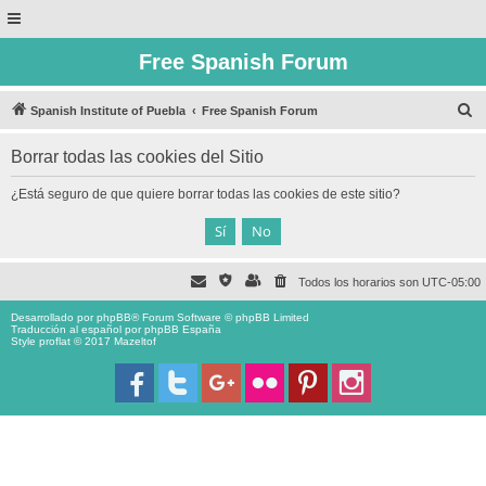
Free Spanish Forum
B
Spanish Institute of Puebla
Free Spanish Forum
u
Borrar todas las cookies del Sitio
s
c
¿Está seguro de que quiere borrar todas las cookies de este sitio?
a
r
Todos los horarios son
UTC-05:00
Desarrollado por
phpBB
® Forum Software © phpBB Limited
Traducción al español por
phpBB España
Style proflat © 2017
Mazeltof