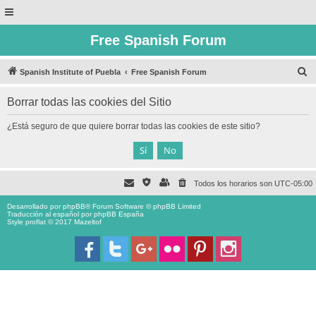
Free Spanish Forum
B
Spanish Institute of Puebla
Free Spanish Forum
u
Borrar todas las cookies del Sitio
s
c
¿Está seguro de que quiere borrar todas las cookies de este sitio?
a
r
Todos los horarios son
UTC-05:00
Desarrollado por
phpBB
® Forum Software © phpBB Limited
Traducción al español por
phpBB España
Style proflat © 2017
Mazeltof