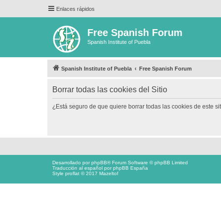
Enlaces rápidos
Free Spanish Forum
Spanish Institute of Puebla
Spanish Institute of Puebla
Free Spanish Forum
Borrar todas las cookies del Sitio
¿Está seguro de que quiere borrar todas las cookies de este si
Desarrollado por
phpBB
® Forum Software © phpBB Limited
Traducción al español por
phpBB España
Style proflat © 2017
Mazeltof