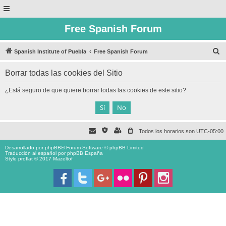
Free Spanish Forum
B
Spanish Institute of Puebla
Free Spanish Forum
u
Borrar todas las cookies del Sitio
s
c
¿Está seguro de que quiere borrar todas las cookies de este sitio?
a
r
Todos los horarios son
UTC-05:00
Desarrollado por
phpBB
® Forum Software © phpBB Limited
Traducción al español por
phpBB España
Style proflat © 2017
Mazeltof