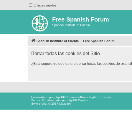
Enlaces rápidos
Free Spanish Forum
Spanish Institute of Puebla
Spanish Institute of Puebla
Free Spanish Forum
Borrar todas las cookies del Sitio
¿Está seguro de que quiere borrar todas las cookies de este si
Desarrollado por
phpBB
® Forum Software © phpBB Limited
Traducción al español por
phpBB España
Style proflat © 2017
Mazeltof