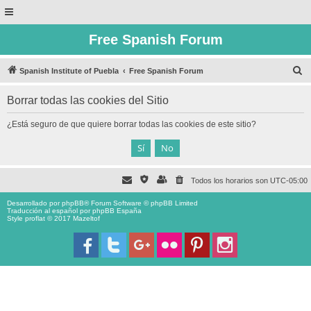
Free Spanish Forum
B
Spanish Institute of Puebla
Free Spanish Forum
u
Borrar todas las cookies del Sitio
s
c
¿Está seguro de que quiere borrar todas las cookies de este sitio?
a
r
Todos los horarios son
UTC-05:00
Desarrollado por
phpBB
® Forum Software © phpBB Limited
Traducción al español por
phpBB España
Style proflat © 2017
Mazeltof