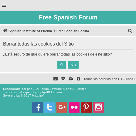
Free Spanish Forum
B
Spanish Institute of Puebla
Free Spanish Forum
u
Borrar todas las cookies del Sitio
s
c
¿Está seguro de que quiere borrar todas las cookies de este sitio?
a
r
Todos los horarios son
UTC-05:00
Desarrollado por
phpBB
® Forum Software © phpBB Limited
Traducción al español por
phpBB España
Style proflat © 2017
Mazeltof