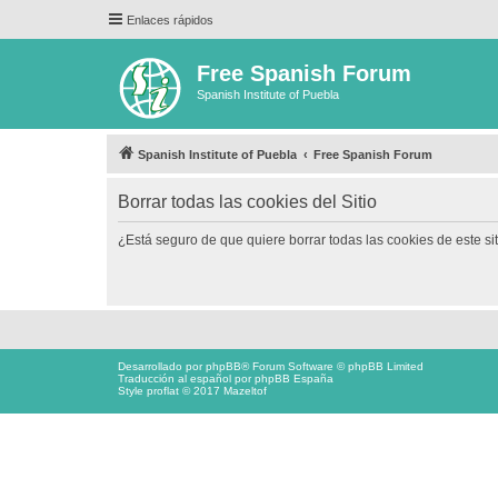
Enlaces rápidos
Free Spanish Forum
Spanish Institute of Puebla
Spanish Institute of Puebla
Free Spanish Forum
Borrar todas las cookies del Sitio
¿Está seguro de que quiere borrar todas las cookies de este si
Desarrollado por
phpBB
® Forum Software © phpBB Limited
Traducción al español por
phpBB España
Style proflat © 2017
Mazeltof