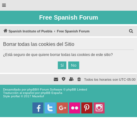
Free Spanish Forum
B
Spanish Institute of Puebla
Free Spanish Forum
u
Borrar todas las cookies del Sitio
s
c
¿Está seguro de que quiere borrar todas las cookies de este sitio?
a
r
Todos los horarios son
UTC-05:00
Desarrollado por
phpBB
® Forum Software © phpBB Limited
Traducción al español por
phpBB España
Style proflat © 2017
Mazeltof