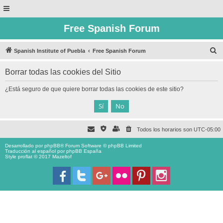
Free Spanish Forum
B
Spanish Institute of Puebla
Free Spanish Forum
u
Borrar todas las cookies del Sitio
s
c
¿Está seguro de que quiere borrar todas las cookies de este sitio?
a
r
Todos los horarios son
UTC-05:00
Desarrollado por
phpBB
® Forum Software © phpBB Limited
Traducción al español por
phpBB España
Style proflat © 2017
Mazeltof