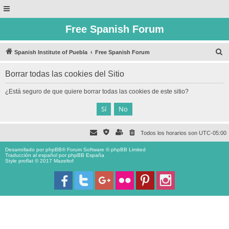
Free Spanish Forum
B
Spanish Institute of Puebla
Free Spanish Forum
u
Borrar todas las cookies del Sitio
s
c
¿Está seguro de que quiere borrar todas las cookies de este sitio?
a
r
Todos los horarios son
UTC-05:00
Desarrollado por
phpBB
® Forum Software © phpBB Limited
Traducción al español por
phpBB España
Style proflat © 2017
Mazeltof