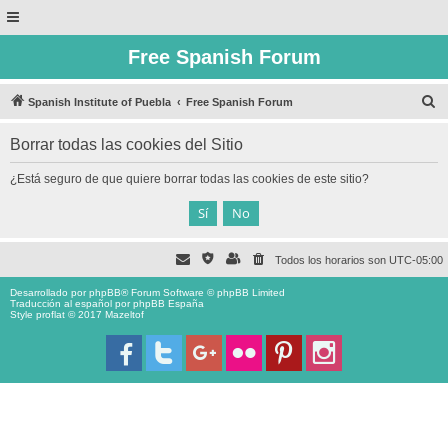
Free Spanish Forum
B
Spanish Institute of Puebla
Free Spanish Forum
u
Borrar todas las cookies del Sitio
s
c
¿Está seguro de que quiere borrar todas las cookies de este sitio?
a
r
Todos los horarios son
UTC-05:00
Desarrollado por
phpBB
® Forum Software © phpBB Limited
Traducción al español por
phpBB España
Style proflat © 2017
Mazeltof