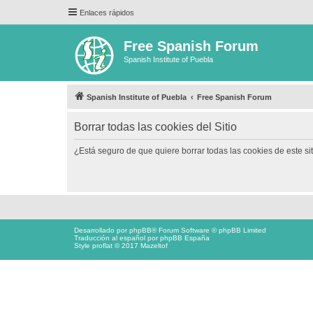
Enlaces rápidos
Free Spanish Forum
Spanish Institute of Puebla
Spanish Institute of Puebla
Free Spanish Forum
Borrar todas las cookies del Sitio
¿Está seguro de que quiere borrar todas las cookies de este si
Desarrollado por
phpBB
® Forum Software © phpBB Limited
Traducción al español por
phpBB España
Style proflat © 2017
Mazeltof