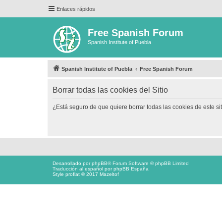
Enlaces rápidos
Free Spanish Forum
Spanish Institute of Puebla
Spanish Institute of Puebla
Free Spanish Forum
Borrar todas las cookies del Sitio
¿Está seguro de que quiere borrar todas las cookies de este si
Desarrollado por
phpBB
® Forum Software © phpBB Limited
Traducción al español por
phpBB España
Style proflat © 2017
Mazeltof