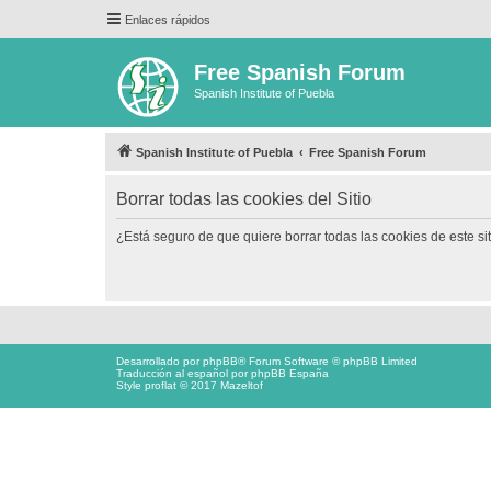
Enlaces rápidos
Free Spanish Forum
Spanish Institute of Puebla
Spanish Institute of Puebla
Free Spanish Forum
Borrar todas las cookies del Sitio
¿Está seguro de que quiere borrar todas las cookies de este si
Desarrollado por
phpBB
® Forum Software © phpBB Limited
Traducción al español por
phpBB España
Style proflat © 2017
Mazeltof