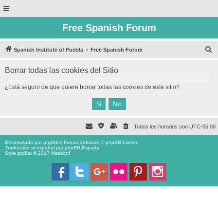
Free Spanish Forum
B
Spanish Institute of Puebla
Free Spanish Forum
u
Borrar todas las cookies del Sitio
s
c
¿Está seguro de que quiere borrar todas las cookies de este sitio?
a
r
Todos los horarios son
UTC-05:00
Desarrollado por
phpBB
® Forum Software © phpBB Limited
Traducción al español por
phpBB España
Style proflat © 2017
Mazeltof