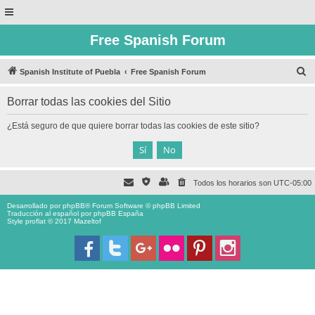
Free Spanish Forum
B
Spanish Institute of Puebla
Free Spanish Forum
u
Borrar todas las cookies del Sitio
s
c
¿Está seguro de que quiere borrar todas las cookies de este sitio?
a
r
Todos los horarios son
UTC-05:00
Desarrollado por
phpBB
® Forum Software © phpBB Limited
Traducción al español por
phpBB España
Style proflat © 2017
Mazeltof