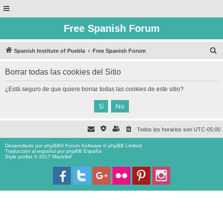
Free Spanish Forum
B
Spanish Institute of Puebla
Free Spanish Forum
u
Borrar todas las cookies del Sitio
s
c
¿Está seguro de que quiere borrar todas las cookies de este sitio?
a
r
Todos los horarios son
UTC-05:00
Desarrollado por
phpBB
® Forum Software © phpBB Limited
Traducción al español por
phpBB España
Style proflat © 2017
Mazeltof