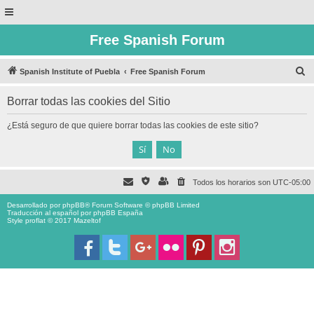
Free Spanish Forum
B
Spanish Institute of Puebla
Free Spanish Forum
u
Borrar todas las cookies del Sitio
s
c
¿Está seguro de que quiere borrar todas las cookies de este sitio?
a
r
Todos los horarios son
UTC-05:00
Desarrollado por
phpBB
® Forum Software © phpBB Limited
Traducción al español por
phpBB España
Style proflat © 2017
Mazeltof