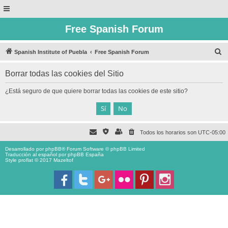
Free Spanish Forum
B
Spanish Institute of Puebla
Free Spanish Forum
u
Borrar todas las cookies del Sitio
s
c
¿Está seguro de que quiere borrar todas las cookies de este sitio?
a
r
Todos los horarios son
UTC-05:00
Desarrollado por
phpBB
® Forum Software © phpBB Limited
Traducción al español por
phpBB España
Style proflat © 2017
Mazeltof