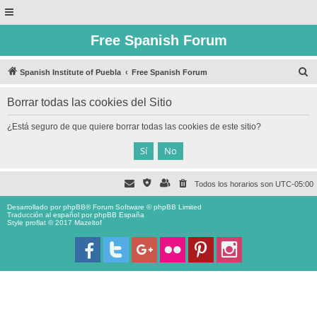
Free Spanish Forum
B
Spanish Institute of Puebla
Free Spanish Forum
u
Borrar todas las cookies del Sitio
s
c
¿Está seguro de que quiere borrar todas las cookies de este sitio?
a
r
Todos los horarios son
UTC-05:00
Desarrollado por
phpBB
® Forum Software © phpBB Limited
Traducción al español por
phpBB España
Style proflat © 2017
Mazeltof