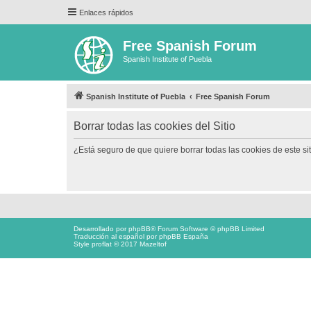
Enlaces rápidos
Free Spanish Forum
Spanish Institute of Puebla
Spanish Institute of Puebla
Free Spanish Forum
Borrar todas las cookies del Sitio
¿Está seguro de que quiere borrar todas las cookies de este si
Desarrollado por
phpBB
® Forum Software © phpBB Limited
Traducción al español por
phpBB España
Style proflat © 2017
Mazeltof