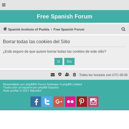
Free Spanish Forum
B
Spanish Institute of Puebla
Free Spanish Forum
u
Borrar todas las cookies del Sitio
s
c
¿Está seguro de que quiere borrar todas las cookies de este sitio?
a
r
Todos los horarios son
UTC-05:00
Desarrollado por
phpBB
® Forum Software © phpBB Limited
Traducción al español por
phpBB España
Style proflat © 2017
Mazeltof