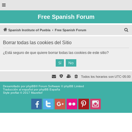
Free Spanish Forum
B
Spanish Institute of Puebla
Free Spanish Forum
u
Borrar todas las cookies del Sitio
s
c
¿Está seguro de que quiere borrar todas las cookies de este sitio?
a
r
Todos los horarios son
UTC-05:00
Desarrollado por
phpBB
® Forum Software © phpBB Limited
Traducción al español por
phpBB España
Style proflat © 2017
Mazeltof