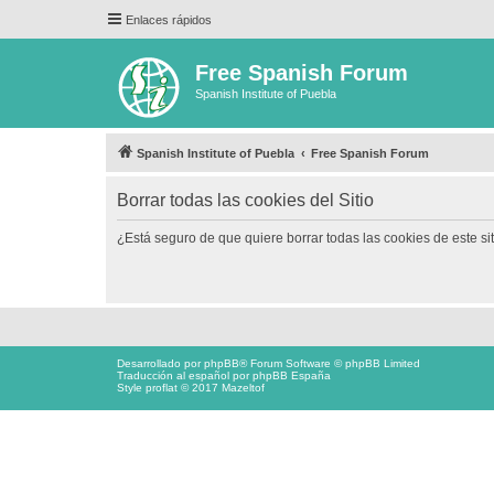
Enlaces rápidos
Free Spanish Forum
Spanish Institute of Puebla
Spanish Institute of Puebla
Free Spanish Forum
Borrar todas las cookies del Sitio
¿Está seguro de que quiere borrar todas las cookies de este si
Desarrollado por
phpBB
® Forum Software © phpBB Limited
Traducción al español por
phpBB España
Style proflat © 2017
Mazeltof