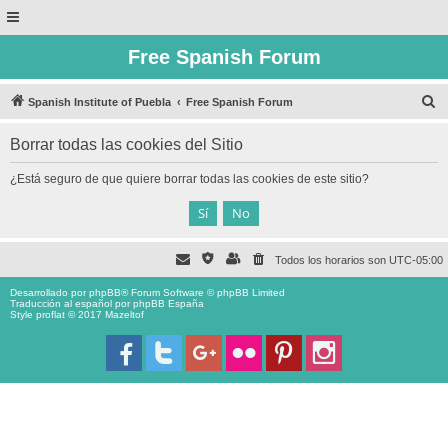
Free Spanish Forum
B
Spanish Institute of Puebla
Free Spanish Forum
u
Borrar todas las cookies del Sitio
s
c
¿Está seguro de que quiere borrar todas las cookies de este sitio?
a
r
Todos los horarios son
UTC-05:00
Desarrollado por
phpBB
® Forum Software © phpBB Limited
Traducción al español por
phpBB España
Style proflat © 2017
Mazeltof