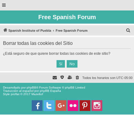
Free Spanish Forum
B
Spanish Institute of Puebla
Free Spanish Forum
u
Borrar todas las cookies del Sitio
s
c
¿Está seguro de que quiere borrar todas las cookies de este sitio?
a
r
Todos los horarios son
UTC-05:00
Desarrollado por
phpBB
® Forum Software © phpBB Limited
Traducción al español por
phpBB España
Style proflat © 2017
Mazeltof