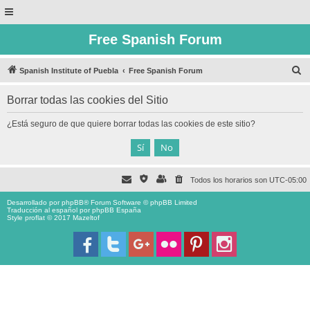
Free Spanish Forum
B
Spanish Institute of Puebla
Free Spanish Forum
u
Borrar todas las cookies del Sitio
s
c
¿Está seguro de que quiere borrar todas las cookies de este sitio?
a
r
Todos los horarios son
UTC-05:00
Desarrollado por
phpBB
® Forum Software © phpBB Limited
Traducción al español por
phpBB España
Style proflat © 2017
Mazeltof