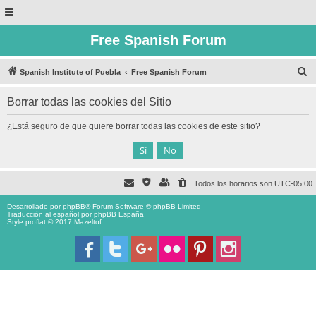
Free Spanish Forum
B
Spanish Institute of Puebla
Free Spanish Forum
u
Borrar todas las cookies del Sitio
s
c
¿Está seguro de que quiere borrar todas las cookies de este sitio?
a
r
Todos los horarios son
UTC-05:00
Desarrollado por
phpBB
® Forum Software © phpBB Limited
Traducción al español por
phpBB España
Style proflat © 2017
Mazeltof