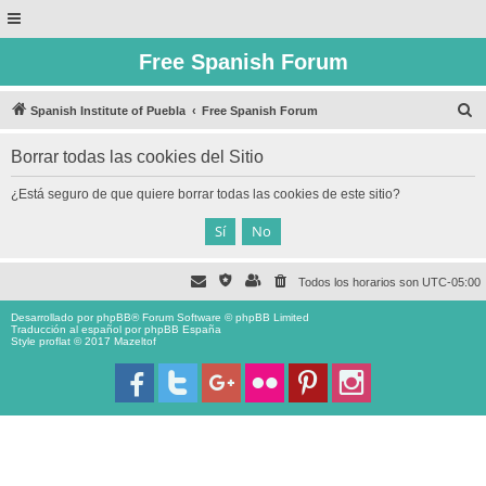
Free Spanish Forum
B
Spanish Institute of Puebla
Free Spanish Forum
u
Borrar todas las cookies del Sitio
s
c
¿Está seguro de que quiere borrar todas las cookies de este sitio?
a
r
Todos los horarios son
UTC-05:00
Desarrollado por
phpBB
® Forum Software © phpBB Limited
Traducción al español por
phpBB España
Style proflat © 2017
Mazeltof