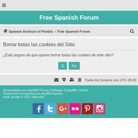
Free Spanish Forum
B
Spanish Institute of Puebla
Free Spanish Forum
u
Borrar todas las cookies del Sitio
s
c
¿Está seguro de que quiere borrar todas las cookies de este sitio?
a
r
Todos los horarios son
UTC-05:00
Desarrollado por
phpBB
® Forum Software © phpBB Limited
Traducción al español por
phpBB España
Style proflat © 2017
Mazeltof