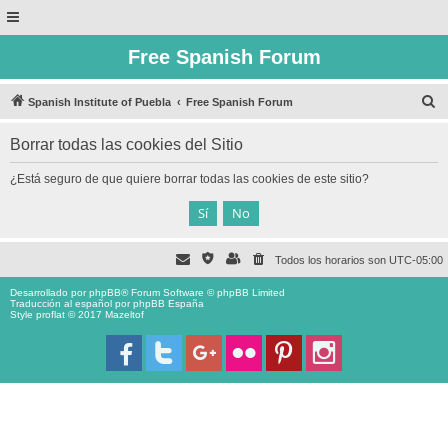
Free Spanish Forum
B
Spanish Institute of Puebla
Free Spanish Forum
u
Borrar todas las cookies del Sitio
s
c
¿Está seguro de que quiere borrar todas las cookies de este sitio?
a
r
Todos los horarios son
UTC-05:00
Desarrollado por
phpBB
® Forum Software © phpBB Limited
Traducción al español por
phpBB España
Style proflat © 2017
Mazeltof