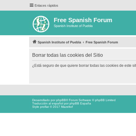
Enlaces rápidos
Free Spanish Forum
Spanish Institute of Puebla
Spanish Institute of Puebla
Free Spanish Forum
Borrar todas las cookies del Sitio
¿Está seguro de que quiere borrar todas las cookies de este si
Desarrollado por
phpBB
® Forum Software © phpBB Limited
Traducción al español por
phpBB España
Style proflat © 2017
Mazeltof