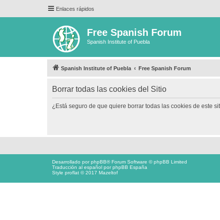
Enlaces rápidos
Free Spanish Forum
Spanish Institute of Puebla
Spanish Institute of Puebla
Free Spanish Forum
Borrar todas las cookies del Sitio
¿Está seguro de que quiere borrar todas las cookies de este si
Desarrollado por
phpBB
® Forum Software © phpBB Limited
Traducción al español por
phpBB España
Style proflat © 2017
Mazeltof