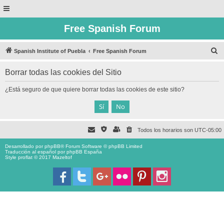
Free Spanish Forum
B
Spanish Institute of Puebla
Free Spanish Forum
u
Borrar todas las cookies del Sitio
s
c
¿Está seguro de que quiere borrar todas las cookies de este sitio?
a
r
Todos los horarios son
UTC-05:00
Desarrollado por
phpBB
® Forum Software © phpBB Limited
Traducción al español por
phpBB España
Style proflat © 2017
Mazeltof