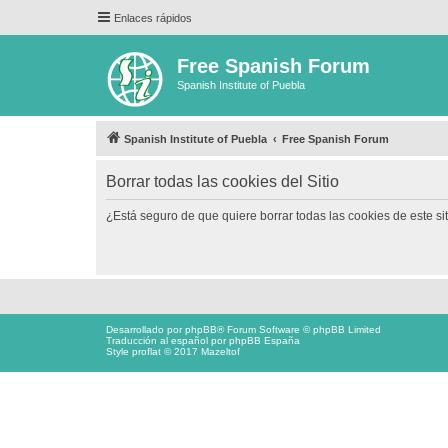
Enlaces rápidos
Free Spanish Forum
Spanish Institute of Puebla
Spanish Institute of Puebla
Free Spanish Forum
Borrar todas las cookies del Sitio
¿Está seguro de que quiere borrar todas las cookies de este si
Desarrollado por
phpBB
® Forum Software © phpBB Limited
Traducción al español por
phpBB España
Style proflat © 2017
Mazeltof