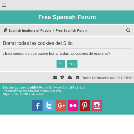
Free Spanish Forum
B
Spanish Institute of Puebla
Free Spanish Forum
u
Borrar todas las cookies del Sitio
s
c
¿Está seguro de que quiere borrar todas las cookies de este sitio?
a
r
Todos los horarios son
UTC-05:00
Desarrollado por
phpBB
® Forum Software © phpBB Limited
Traducción al español por
phpBB España
Style proflat © 2017
Mazeltof