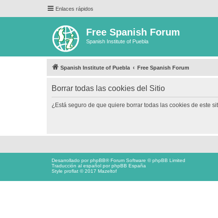
Enlaces rápidos
Free Spanish Forum
Spanish Institute of Puebla
Spanish Institute of Puebla
Free Spanish Forum
Borrar todas las cookies del Sitio
¿Está seguro de que quiere borrar todas las cookies de este si
Desarrollado por
phpBB
® Forum Software © phpBB Limited
Traducción al español por
phpBB España
Style proflat © 2017
Mazeltof