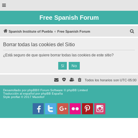
Free Spanish Forum
B
Spanish Institute of Puebla
Free Spanish Forum
u
Borrar todas las cookies del Sitio
s
c
¿Está seguro de que quiere borrar todas las cookies de este sitio?
a
r
Todos los horarios son
UTC-05:00
Desarrollado por
phpBB
® Forum Software © phpBB Limited
Traducción al español por
phpBB España
Style proflat © 2017
Mazeltof