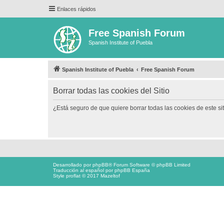
Enlaces rápidos
Free Spanish Forum
Spanish Institute of Puebla
Spanish Institute of Puebla
Free Spanish Forum
Borrar todas las cookies del Sitio
¿Está seguro de que quiere borrar todas las cookies de este si
Desarrollado por
phpBB
® Forum Software © phpBB Limited
Traducción al español por
phpBB España
Style proflat © 2017
Mazeltof