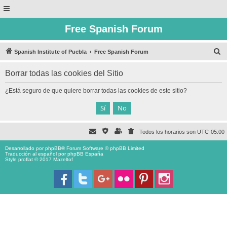
Free Spanish Forum
B
Spanish Institute of Puebla
Free Spanish Forum
u
Borrar todas las cookies del Sitio
s
c
¿Está seguro de que quiere borrar todas las cookies de este sitio?
a
r
Todos los horarios son
UTC-05:00
Desarrollado por
phpBB
® Forum Software © phpBB Limited
Traducción al español por
phpBB España
Style proflat © 2017
Mazeltof