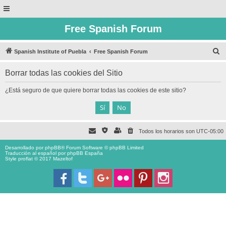
Free Spanish Forum
B
Spanish Institute of Puebla
Free Spanish Forum
u
Borrar todas las cookies del Sitio
s
c
¿Está seguro de que quiere borrar todas las cookies de este sitio?
a
r
Todos los horarios son
UTC-05:00
Desarrollado por
phpBB
® Forum Software © phpBB Limited
Traducción al español por
phpBB España
Style proflat © 2017
Mazeltof