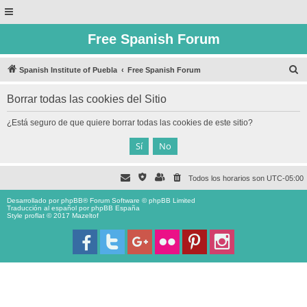
Free Spanish Forum
B
Spanish Institute of Puebla
Free Spanish Forum
u
Borrar todas las cookies del Sitio
s
c
¿Está seguro de que quiere borrar todas las cookies de este sitio?
a
r
Todos los horarios son
UTC-05:00
Desarrollado por
phpBB
® Forum Software © phpBB Limited
Traducción al español por
phpBB España
Style proflat © 2017
Mazeltof