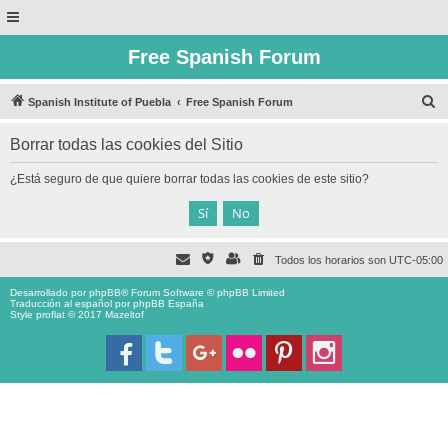
Free Spanish Forum
B
Spanish Institute of Puebla
Free Spanish Forum
u
Borrar todas las cookies del Sitio
s
c
¿Está seguro de que quiere borrar todas las cookies de este sitio?
a
r
Todos los horarios son
UTC-05:00
Desarrollado por
phpBB
® Forum Software © phpBB Limited
Traducción al español por
phpBB España
Style proflat © 2017
Mazeltof