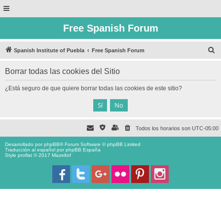
Free Spanish Forum
B
Spanish Institute of Puebla
Free Spanish Forum
u
Borrar todas las cookies del Sitio
s
c
¿Está seguro de que quiere borrar todas las cookies de este sitio?
a
r
Todos los horarios son
UTC-05:00
Desarrollado por
phpBB
® Forum Software © phpBB Limited
Traducción al español por
phpBB España
Style proflat © 2017
Mazeltof